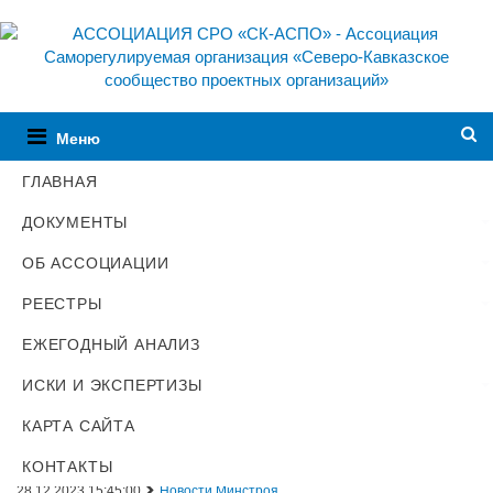
Меню
ГЛАВНАЯ
ДОКУМЕНТЫ
Главная
Об Ассоциации
Новости
Анонсы новостей
ОБ АССОЦИАЦИИ
РЕЕСТРЫ
В Минстрой обсудили вопрос
ЕЖЕГОДНЫЙ АНАЛИЗ
формирования
государственного
ИСКИ И ЭКСПЕРТИЗЫ
информационного ресурса
КАРТА САЙТА
КОНТАКТЫ
28.12.2023 15:45:00
Новости Минстроя