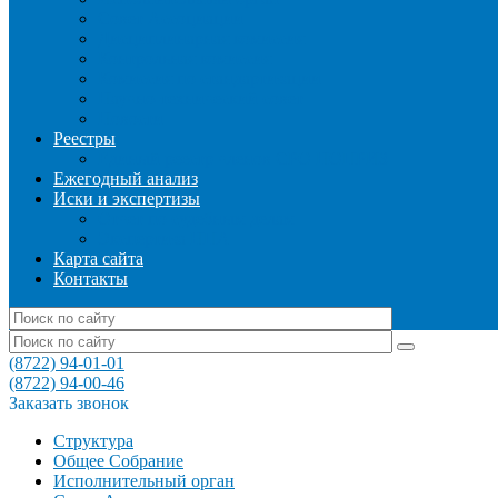
Совет Ассоциации
Дисциплинарная комиссия
Контрольная комиссия
Комиссия по стандартизации
Научно-технический совет
Новости
Реестры
Единый реестр членов СРО НОПРИЗ
Ежегодный анализ
Иски и экспертизы
Отчет по судебным делам
Экспертиза НПА
Карта сайта
Контакты
(8722) 94-01-01
(8722) 94-00-46
Заказать звонок
Структура
Общее Собрание
Исполнительный орган