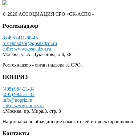
© 2026 АССОЦИАЦИЯ СРО «СК-АСПО»
Ростехнадзор
8 (495) 411-60-45
rostehnadzor@gosnadzor.ru
сайт: www.gosnadzor.ru
Москва, ул.А. Лукьянова, д.4, к8.
Ростехнадзор - орган надзора за СРО.
НОПРИЗ
(495) 984-21-34
(495) 984-21-33
info@nopriz.ru
сайт: www.nopriz.ru
г.Москва, пр. Мира,3, стр. 3
Национальное объединение изыскателей и проектировщиков
Контакты