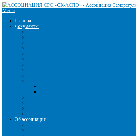
Меню
Главная
Документы
Устав
Регистрационные документы
Внутренние документы СРО
Для вступления в СРО
Для вступления в НРС
Протоколы Общего Собрания
Протоколы Совета
Протоколы Дисциплинарной комиссии
Федеральное законодательство
Контроль в СРО
План проверок
Результаты проверок
Бухгалтерская отчетность
Аттестация
Компенсационный фонд
Реквизиты
Об ассоциации
Структура
Общее Собрание
Исполнительный орган