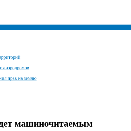
территорий
ия аэродромов
ния прав на землю
будет машиночитаемым