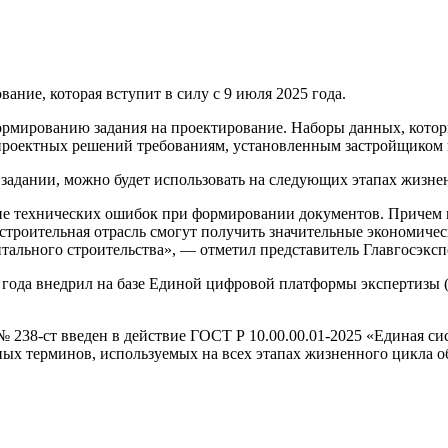
ание, которая вступит в силу с 9 июля 2025 года.
рмированию задания на проектирование. Наборы данных, которы
 проектных решений требованиям, установленным застройщиком 
задании, можно будет использовать на следующих этапах жизнен
е технических ошибок при формировании документов. Причем ка
 строительная отрасль смогут получить значительные экономиче
тального строительства», — отметил представитель Главгосэкс
5 года внедрил на базе Единой цифровой платформы экспертизы
№ 238-ст введен в действие ГОСТ Р 10.00.00.01-2025 «Единая 
ных терминов, используемых на всех этапах жизненного цикла о